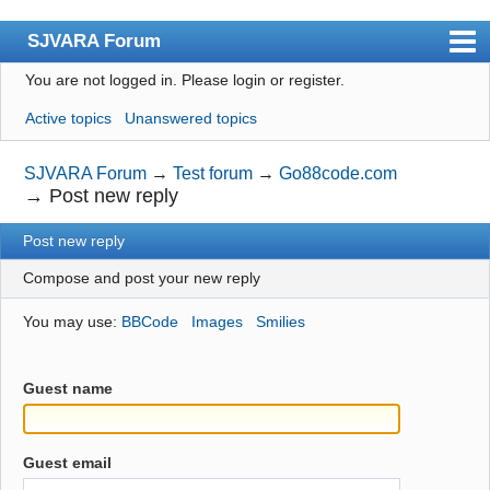
SJVARA Forum
You are not logged in.
Please login or register.
Index
Active topics
Unanswered topics
User list
Search
SJVARA Forum
→
Test forum
→
Go88code.com
→
Post new reply
Register
Post new reply
Login
Compose and post your new reply
You may use:
BBCode
Images
Smilies
Guest name
Guest email