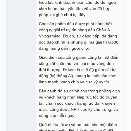
hiệu lực kinh doanh toàn cầu, do đó người
chơi hoàn toàn yên tâm về vấn đề hợp
pháp khi ghé chơi tại đây.
Các sản phẩm đều được phát hành bởi
công ty giải trí uy tín hàng đầu Châu Á
Vivogaming. Do đó, sự đẳng cấp, đa dạng
độc đáo chính là những gì mà giải trí Go88
đang mang đến người chơi.
Giao diện của cổng game cũng là một điểm
cộng, rất cuốn hút với hai màu vàng đen
thời thượng. Đi kèm là chế độ giám sát tự
động (hệ thống Al), mang lại một sân chơi
lành mạnh, xanh chín và cực kỳ uy tín.
Bên cạnh đó sự chỉnh chu trong những dịch
vụ khách hàng như: Nạp rút, tốc độ truyền
tải, chăm sóc khách hàng, ưu đãi khuyến
mãi…cũng được NPH cực kỳ chú trọng, và
nâng cấp mỗi ngày.
Quá nhiều tối ưu và an toàn cho một điểm
chơi trực tuyến. Đó là lý do tại sao Go88