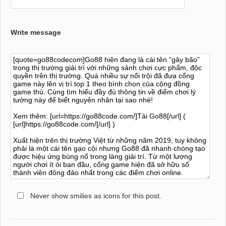
Write message
Never show smilies as icons for this post.